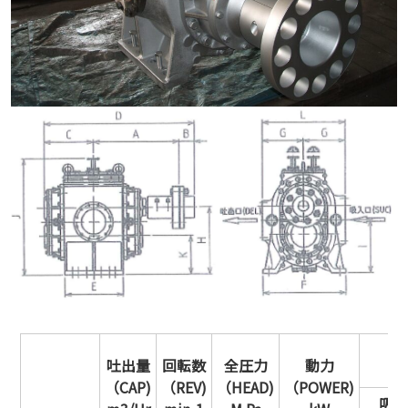
口
吐出量
回転数
全圧力
動力
（CAP)
（REV)
（HEAD)
（POWER)
吸