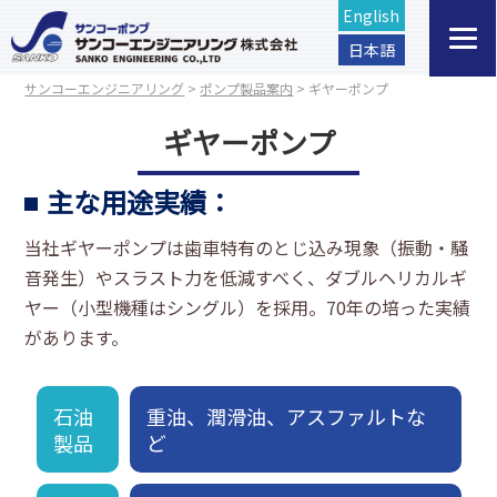
English
日本語
サンコーエンジニアリング
>
ポンプ製品案内
>
ギヤーポンプ
ギヤーポンプ
主な用途実績：
当社ギヤーポンプは歯車特有のとじ込み現象（振動・騒
音発生）やスラスト力を低減すべく、ダブルヘリカルギ
ヤー（小型機種はシングル）を採用。70年の培った実績
があります。
石油
重油、潤滑油、アスファルトな
製品
ど