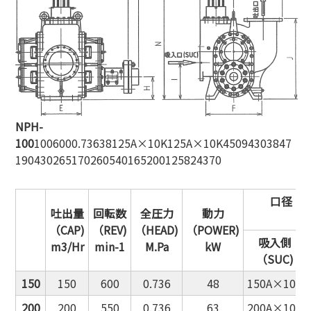
NPH-
100
1006000.73638125A×10K125A×10K45094303847
190430265170260540165200125824370
口径（B
吐出量
回転数
全圧力
動力
JI
（CAP)
（REV)
（HEAD)
（POWER)
吸入側
m3/Hr
min-1
M.Pa
kW
（SUC)
150
150
600
0.736
48
150A×10K
200
200
550
0.736
63
200A×10K