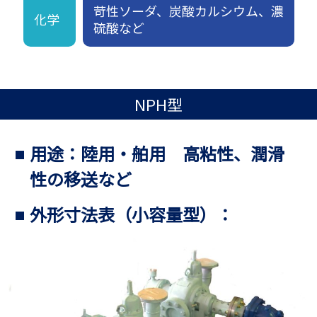
苛性ソーダ、炭酸カルシウム、濃
化学
硫酸など
NPH型
用途：陸用・舶用 高粘性、潤滑
性の移送など
外形寸法表（小容量型）：