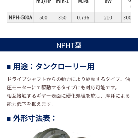
m3/Hr
min-1
M.Pa
kW
（SU
NPH-500A
500
350
0.736
210
300A
NPHT型
用途：タンクローリー用
ドライブシャフトからの動力により駆動するタイプ、油
圧モーターにて駆動するタイプにも対応可能です。
相互接触するギヤー表面に硬化処理を施し、摩耗による
能力低下を抑えます。
外形寸法表：