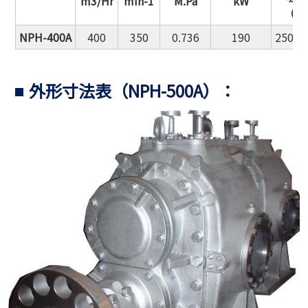
m3/Hr
min-1
M.Pa
kW
（SU
NPH-400A
400
350
0.736
190
250A
外形寸法表（NPH-500A）：