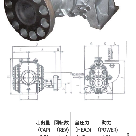
口
吐出量
回転数
全圧力
動力
（CAP)
（REV)
（HEAD)
（POWER)
吸