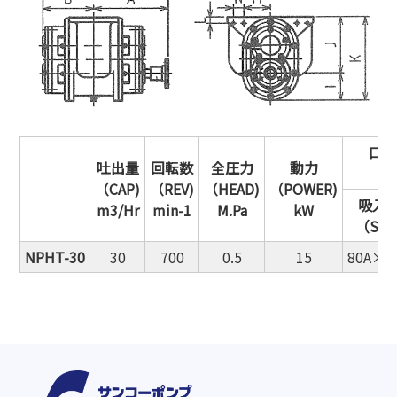
口径
吐出量
回転数
全圧力
動力
（CAP)
（REV)
（HEAD)
（POWER)
吸入
m3/Hr
min-1
M.Pa
kW
（SUC
NPHT-30
30
700
0.5
15
80A×1